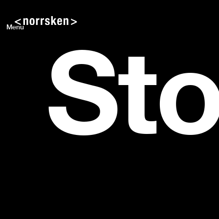
St
Menu